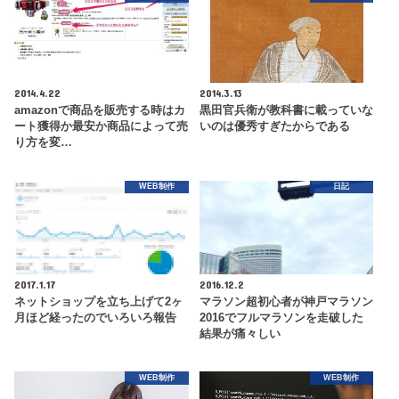
2014.4.22
2014.3.13
amazonで商品を販売する時はカ
黒田官兵衛が教科書に載っていな
ート獲得か最安か商品によって売
いのは優秀すぎたからである
り方を変…
WEB制作
日記
2017.1.17
2016.12.2
ネットショップを立ち上げて2ヶ
マラソン超初心者が神戸マラソン
月ほど経ったのでいろいろ報告
2016でフルマラソンを走破した
結果が痛々しい
WEB制作
WEB制作