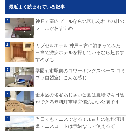
最近よく読まれている記事
神戸で室内プールなら北区しあわせの村の
プールがおすすめ！
カプセルホテル 神戸三宮に泊まってみた！
三宮で激安ホテルを探しているなら超おす
すめかも
学園都市駅前のコワーキングスペース コミ
プラ自習室はこんな感じ
垂水区の名谷あじさい公園は夏場でも日陰
ができる無料駐車場完備のいい公園です
当日でもテニスできる！加古川の無料河川
敷テニスコートは予約なしで使えるぞ