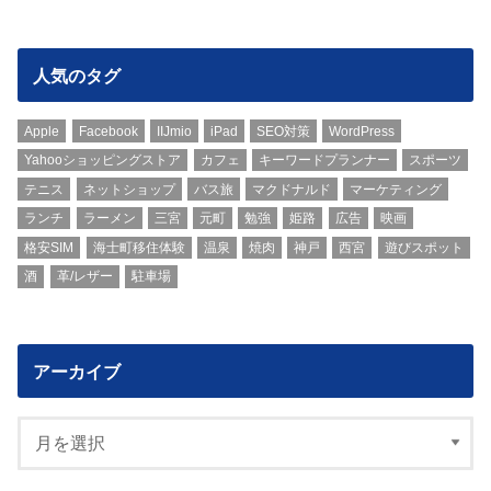
人気のタグ
Apple
Facebook
IIJmio
iPad
SEO対策
WordPress
Yahooショッピングストア
カフェ
キーワードプランナー
スポーツ
テニス
ネットショップ
バス旅
マクドナルド
マーケティング
ランチ
ラーメン
三宮
元町
勉強
姫路
広告
映画
格安SIM
海士町移住体験
温泉
焼肉
神戸
西宮
遊びスポット
酒
革/レザー
駐車場
アーカイブ