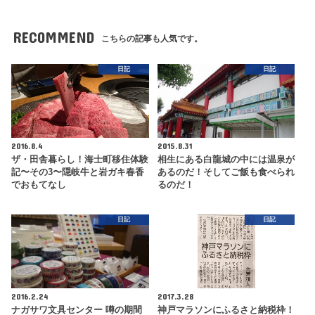
RECOMMEND
こちらの記事も人気です。
日記
日記
2016.8.4
2015.8.31
ザ・田舎暮らし！海士町移住体験
相生にある白龍城の中には温泉が
記〜その3〜隠岐牛と岩ガキ春香
あるのだ！そしてご飯も食べられ
でおもてなし
るのだ！
日記
日記
2016.2.24
2017.3.28
ナガサワ文具センター 噂の期間
神戸マラソンにふるさと納税枠！