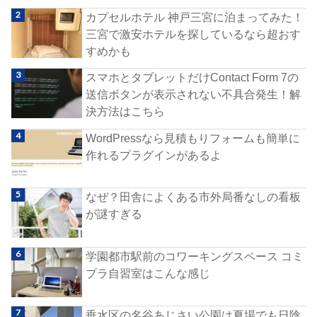
カプセルホテル 神戸三宮に泊まってみた！
三宮で激安ホテルを探しているなら超おす
すめかも
スマホとタブレットだけContact Form 7の
送信ボタンが表示されない不具合発生！解
決方法はこちら
WordPressなら見積もりフォームも簡単に
作れるプラグインがあるよ
なぜ？田舎によくある市外局番なしの看板
が謎すぎる
学園都市駅前のコワーキングスペース コミ
プラ自習室はこんな感じ
垂水区の名谷あじさい公園は夏場でも日陰