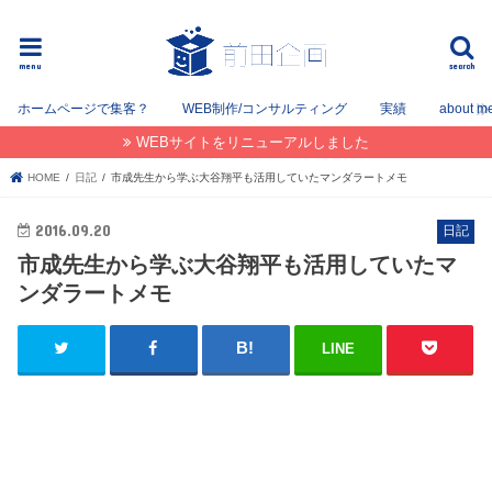
フリーでWEB / SEOコンサルタントとして姫路を中心に姫路〜神戸〜大阪間で活動してます。
menu
search
ホームページで集客？
WEB制作/コンサルティング
実績
about m
WEBサイトをリニューアルしました
HOME
日記
市成先生から学ぶ大谷翔平も活用していたマンダラートメモ
2016.09.20
日記
市成先生から学ぶ大谷翔平も活用していたマ
ンダラートメモ
LINE