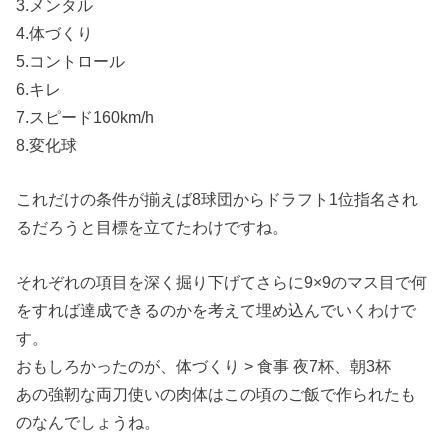
3.メンタル
4.体づくり
5.コントロール
6.キレ
7.スピード160km/h
8.変化球
これだけの条件が揃えば8球団からドラフト1位指名され
るだろうと目標を立てたわけですね。
それぞれの項目を深く掘り下げてさらに9×9のマス目で何
をすれば達成できるのかを考えて埋め込んでいくわけで
す。
おもしろかったのが、体づくり > 食事 夜7杯、朝3杯
あの強靭な両刀使いの肉体はこの頃のご飯で作られたも
のなんでしょうね。