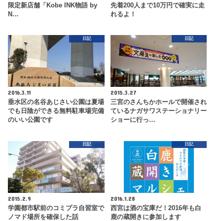
限定新店舗「Kobe INK物語 by
先着200人まで10万円で確実に走
N…
れるよ！
日記
日記
2016.3.11
2015.3.27
垂水区の名谷あじさい公園は夏場
三宮のさんちかホールで開催され
でも日陰ができる無料駐車場完備
ているナガサワステーショナリー
のいい公園です
ショーに行っ…
日記
日記
2015.2.9
2016.1.28
学園都市駅前のコミプラ自習室で
西宮は酒の宝庫だ！2016年も白
ノマド場所を確保した話
鹿の蔵開きに参加します