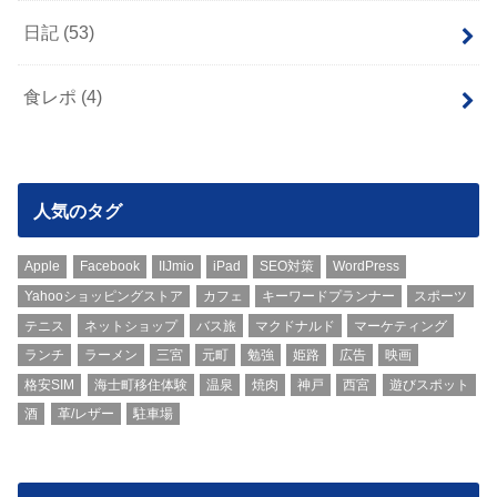
日記
(53)
食レポ
(4)
人気のタグ
Apple
Facebook
IIJmio
iPad
SEO対策
WordPress
Yahooショッピングストア
カフェ
キーワードプランナー
スポーツ
テニス
ネットショップ
バス旅
マクドナルド
マーケティング
ランチ
ラーメン
三宮
元町
勉強
姫路
広告
映画
格安SIM
海士町移住体験
温泉
焼肉
神戸
西宮
遊びスポット
酒
革/レザー
駐車場