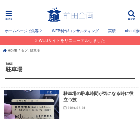
フリーでWEB / SEOコンサルタントとして姫路を中心に姫路〜神戸〜大阪間で活動してます。
menu
search
ホームページで集客？
WEB制作/コンサルティング
実績
about m
WEBサイトをリニューアルしました
HOME
タグ : 駐車場
駐車場
日記
駐車場の駐車時間が気になる時に役
立つ技
2014.08.01