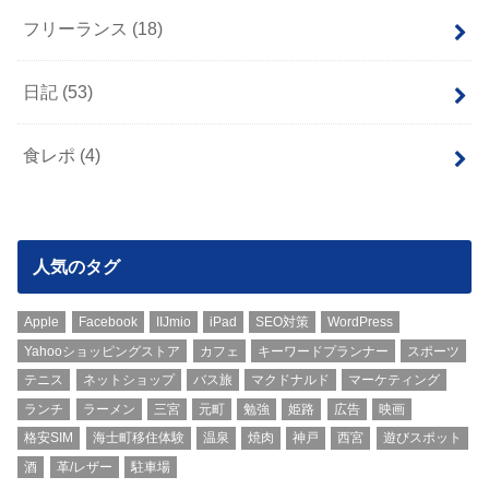
フリーランス
(18)
日記
(53)
食レポ
(4)
人気のタグ
Apple
Facebook
IIJmio
iPad
SEO対策
WordPress
Yahooショッピングストア
カフェ
キーワードプランナー
スポーツ
テニス
ネットショップ
バス旅
マクドナルド
マーケティング
ランチ
ラーメン
三宮
元町
勉強
姫路
広告
映画
格安SIM
海士町移住体験
温泉
焼肉
神戸
西宮
遊びスポット
酒
革/レザー
駐車場