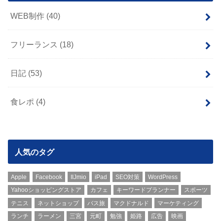
WEB制作
(40)
フリーランス
(18)
日記
(53)
食レポ
(4)
人気のタグ
Apple
Facebook
IIJmio
iPad
SEO対策
WordPress
Yahooショッピングストア
カフェ
キーワードプランナー
スポーツ
テニス
ネットショップ
バス旅
マクドナルド
マーケティング
ランチ
ラーメン
三宮
元町
勉強
姫路
広告
映画