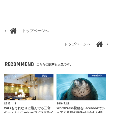
トップページへ
トップページへ
RECOMMEND
こちらの記事も人気です。
日記
WEB制作
2015.1.19
2016.7.22
WiFiもそれなりに飛んでる三宮
WordPress投稿をFacebookでシ
のホノルルコーヒーでノマドライ
ェアする時の画像がおかしい時…