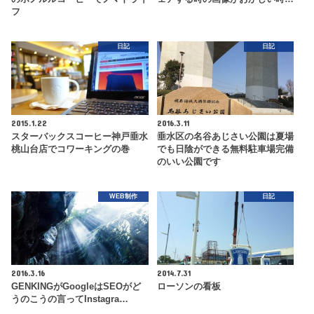
フ
日記
日記
2015.1.22
2016.3.11
スターバックスコーヒー神戸垂水
垂水区の名谷あじさい公園は夏場
桃山台店でコワーキングの巻
でも日陰ができる無料駐車場完備
のいい公園です
WEB制作
日記
2016.3.16
2014.7.31
GENKINGがGoogleはSEOがど
ローソンの看板
うのこうの言ってInstagra…