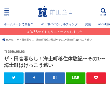
フリーでWEB / SEOコンサルタントとして姫路を中心に姫路〜神戸〜大阪間で活動してます。
menu
search
ホームページで集客？
WEB制作/コンサルティング
実績
about m
WEBサイトをリニューアルしました
HOME
ザ・田舎暮らし！海士町移住体験記〜その1〜海士町はけっこう遠い
2016.08.02
ザ・田舎暮らし！海士町移住体験記〜その1〜
海士町はけっこう遠い
LINE