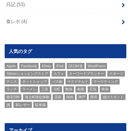
日記
(53)
食レポ
(4)
人気のタグ
Apple
Facebook
IIJmio
iPad
SEO対策
WordPress
Yahooショッピングストア
カフェ
キーワードプランナー
スポーツ
テニス
ネットショップ
バス旅
マクドナルド
マーケティング
ランチ
ラーメン
三宮
元町
勉強
姫路
広告
映画
格安SIM
海士町移住体験
温泉
焼肉
神戸
西宮
遊びスポット
酒
革/レザー
駐車場
アーカイブ