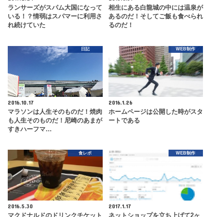
ランサーズがスパム大国になって
相生にある白龍城の中には温泉が
いる！？情弱はスパマーに利用さ
あるのだ！そしてご飯も食べられ
れ続けていた
るのだ！
日記
WEB制作
2016.10.17
2016.1.26
マラソンは人生そのものだ！焼肉
ホームページは公開した時がスタ
も人生そのものだ！尼崎のあまが
ートである
すきハーフマ…
食レポ
WEB制作
2016.5.30
2017.1.17
マクドナルドのドリンクチケット
ネットショップを立ち上げて2ヶ