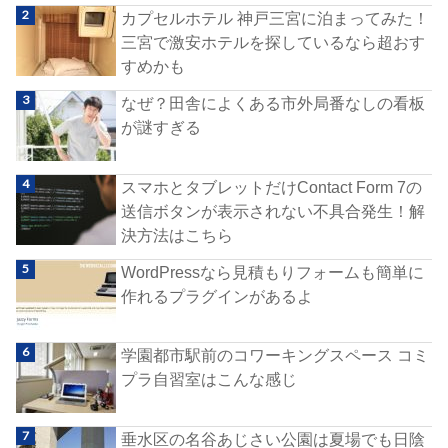
カプセルホテル 神戸三宮に泊まってみた！
三宮で激安ホテルを探しているなら超おす
すめかも
なぜ？田舎によくある市外局番なしの看板
が謎すぎる
スマホとタブレットだけContact Form 7の
送信ボタンが表示されない不具合発生！解
決方法はこちら
WordPressなら見積もりフォームも簡単に
作れるプラグインがあるよ
学園都市駅前のコワーキングスペース コミ
プラ自習室はこんな感じ
垂水区の名谷あじさい公園は夏場でも日陰