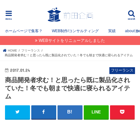
フリーでWEB / SEOコンサルタントとして姫路を中心に姫路〜神戸〜大阪間で活動してます。
menu
search
ホームページで集客？
WEB制作/コンサルティング
実績
about m
WEBサイトをリニューアルしました
HOME
フリーランス
商品開発者求む！と思ったら既に製品化されていた！冬でも朝まで快適に寝られるアイテム
2017.01.24
フリーランス
商品開発者求む！と思ったら既に製品化され
ていた！冬でも朝まで快適に寝られるアイテ
ム
LINE