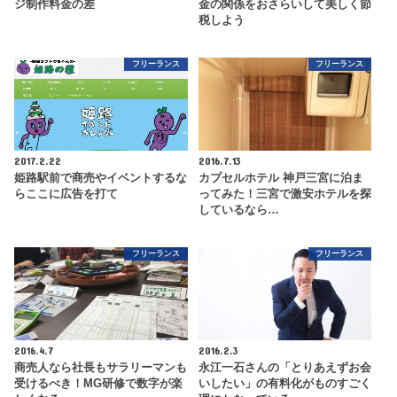
ジ制作料金の差
金の関係をおさらいして美しく節
税しよう
フリーランス
フリーランス
2017.2.22
2016.7.13
姫路駅前で商売やイベントするな
カプセルホテル 神戸三宮に泊ま
らここに広告を打て
ってみた！三宮で激安ホテルを探
しているなら…
フリーランス
フリーランス
2016.4.7
2016.2.3
商売人なら社長もサラリーマンも
永江一石さんの「とりあえずお会
受けるべき！MG研修で数字が楽
いしたい」の有料化がものすごく