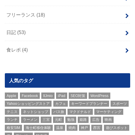
フリーランス
(18)
日記
(53)
食レポ
(4)
人気のタグ
Apple
Facebook
IIJmio
iPad
SEO対策
WordPress
Yahooショッピングストア
カフェ
キーワードプランナー
スポーツ
テニス
ネットショップ
バス旅
マクドナルド
マーケティング
ランチ
ラーメン
三宮
元町
勉強
姫路
広告
映画
格安SIM
海士町移住体験
温泉
焼肉
神戸
西宮
遊びスポット