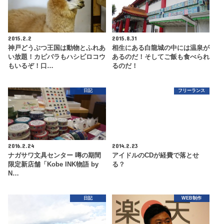
2015.2.2
2015.8.31
神戸どうぶつ王国は動物とふれあ
相生にある白龍城の中には温泉が
い放題！カピバラもハシビロコウ
あるのだ！そしてご飯も食べられ
もいるぞ！口…
るのだ！
日記
フリーランス
2016.2.24
2014.2.23
ナガサワ文具センター 噂の期間
アイドルのCDが経費で落とせ
限定新店舗「Kobe INK物語 by
る？
N…
日記
WEB制作