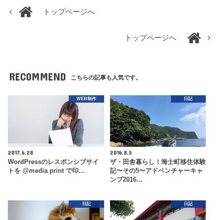
トップページへ
トップページへ
RECOMMEND
こちらの記事も人気です。
WEB制作
日記
2017.6.28
2016.8.5
WordPressのレスポンシブサイ
ザ・田舎暮らし！海士町移住体験
トを @media print で印…
記〜その5〜アドベンチャーキャ
ンプ2016…
日記
日記