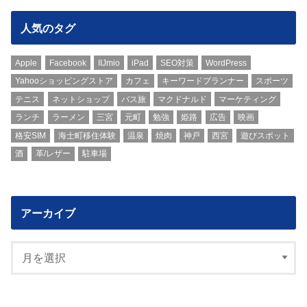
人気のタグ
Apple
Facebook
IIJmio
iPad
SEO対策
WordPress
Yahooショッピングストア
カフェ
キーワードプランナー
スポーツ
テニス
ネットショップ
バス旅
マクドナルド
マーケティング
ランチ
ラーメン
三宮
元町
勉強
姫路
広告
映画
格安SIM
海士町移住体験
温泉
焼肉
神戸
西宮
遊びスポット
酒
革/レザー
駐車場
アーカイブ