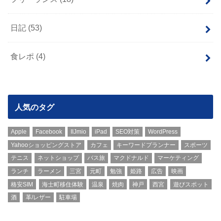
日記
(53)
食レポ
(4)
人気のタグ
Apple
Facebook
IIJmio
iPad
SEO対策
WordPress
Yahooショッピングストア
カフェ
キーワードプランナー
スポーツ
テニス
ネットショップ
バス旅
マクドナルド
マーケティング
ランチ
ラーメン
三宮
元町
勉強
姫路
広告
映画
格安SIM
海士町移住体験
温泉
焼肉
神戸
西宮
遊びスポット
酒
革/レザー
駐車場