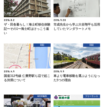
2016.8.2
2016.9.20
ザ・田舎暮らし！海士町移住体験
市成先生から学ぶ大谷翔平も活用
記〜その1〜海士町はけっこう遠
していたマンダラートメモ
い
日記
日記
2016.4.9
2016.9.9
国道312号線 仁豊野駅ら辺で起こ
車より電車移動を選ぶようになっ
る渋滞について
た5つの理由
WEB制作
フリーランス