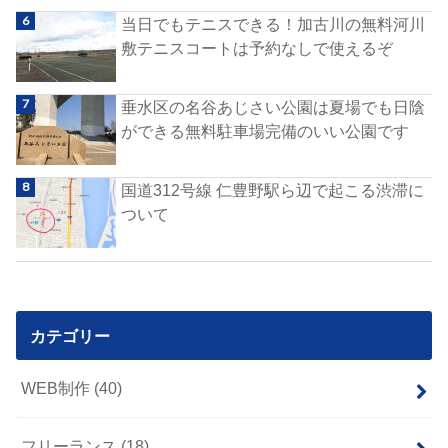
当日でもテニスできる！加古川の無料河川
敷テニスコートは予約なしで使えるぞ
垂水区の名谷あじさい公園は夏場でも日陰
ができる無料駐車場完備のいい公園です
国道312号線 仁豊野駅ら辺で起こる渋滞に
ついて
カテゴリー
WEB制作
(40)
フリーランス
(18)