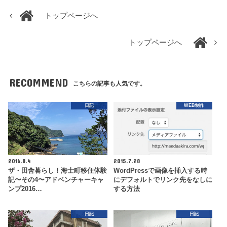
トップページへ
トップページへ
RECOMMEND
こちらの記事も人気です。
日記
WEB制作
2016.8.4
2015.7.28
ザ・田舎暮らし！海士町移住体験
WordPressで画像を挿入する時
記〜その4〜アドベンチャーキャ
にデフォルトでリンク先をなしに
ンプ2016…
する方法
日記
日記