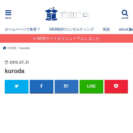
フリーでWEB / SEOコンサルタントとして姫路を中心に姫路〜神戸〜大阪間で活動してます。
menu
search
ホームページで集客？
WEB制作/コンサルティング
実績
about m
WEBサイトをリニューアルしました
HOME
kuroda
2015.07.31
kuroda
LINE