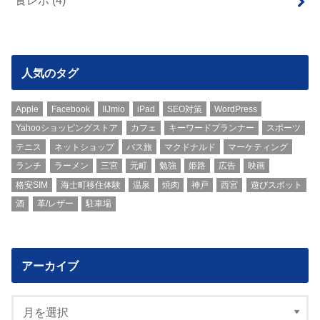
人気のタグ
Apple
Facebook
IIJmio
iPad
SEO対策
WordPress
Yahooショッピングストア
カフェ
キーワードプランナー
スポーツ
テニス
ネットショップ
バス旅
マクドナルド
マーケティング
ランチ
ラーメン
三宮
元町
勉強
姫路
広告
映画
格安SIM
海士町移住体験
温泉
焼肉
神戸
西宮
遊びスポット
酒
革/レザー
駐車場
アーカイブ