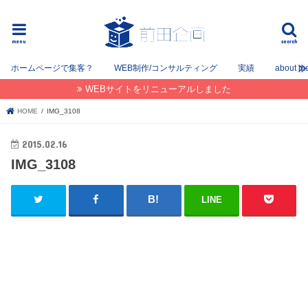
フリーでWEB / SEOコンサルタントとして姫路を中心に姫路〜神戸〜大阪間で活動してます。
menu
search
ホームページで集客？
WEB制作/コンサルティング
実績
about m
WEBサイトをリニューアルしました
HOME
IMG_3108
2015.02.16
IMG_3108
LINE