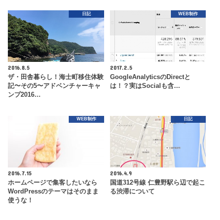
日記
WEB制作
2016.8.5
2017.2.5
ザ・田舎暮らし！海士町移住体験
GoogleAnalyticsのDirectと
記〜その5〜アドベンチャーキャ
は！？実はSocialも含…
ンプ2016…
WEB制作
日記
2016.7.15
2016.4.9
ホームページで集客したいなら
国道312号線 仁豊野駅ら辺で起こ
WordPressのテーマはそのまま
る渋滞について
使うな！