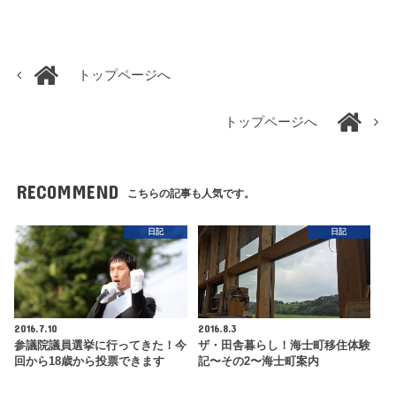
トップページへ
トップページへ
RECOMMEND
こちらの記事も人気です。
日記
日記
2016.7.10
2016.8.3
参議院議員選挙に行ってきた！今
ザ・田舎暮らし！海士町移住体験
回から18歳から投票できます
記〜その2〜海士町案内