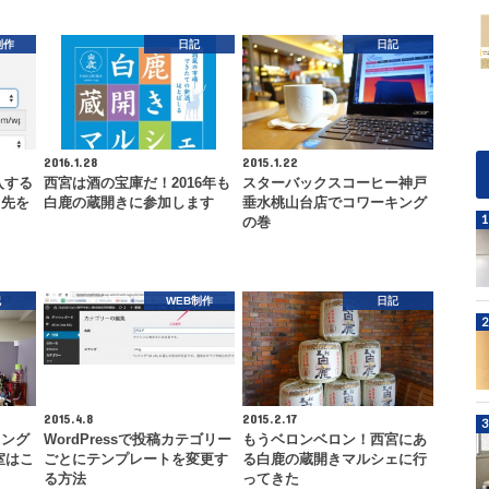
制作
日記
日記
2016.1.28
2015.1.22
入する
西宮は酒の宝庫だ！2016年も
スターバックスコーヒー神戸
ク先を
白鹿の蔵開きに参加します
垂水桃山台店でコワーキング
の巻
記
WEB制作
日記
2015.4.8
2015.2.17
キング
WordPressで投稿カテゴリー
もうベロンベロン！西宮にあ
室はこ
ごとにテンプレートを変更す
る白鹿の蔵開きマルシェに行
る方法
ってきた