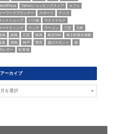
WordPress
Yahooショッピングストア
カフェ
キーワードプランナー
スポーツ
テニス
ネットショップ
バス旅
マクドナルド
マーケティング
ランチ
ラーメン
三宮
元町
勉強
姫路
広告
映画
格安SIM
海士町移住体験
温泉
焼肉
神戸
西宮
遊びスポット
酒
革/レザー
駐車場
アーカイブ