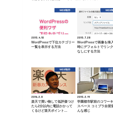
WEB制作
WEB
2015.4.10
2015.7.28
WordPressで下位カテゴリー
WordPressで画像を挿
一覧を表示する方法
時にデフォルトでリン
なしにする方法
WEB制作
日
2016.2.8
2015.2.19
楽天で買い物して低評価つけ
学園都市駅前のコワー
たら2分以内に電話かかって
スペース コミプラ自習
くるけど楽天ポイント…
んな感じ