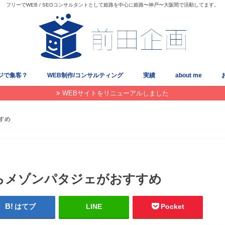
フリーでWEB / SEOコンサルタントとして姫路を中心に姫路〜神戸〜大阪間で活動してます。
ジで集客？
WEB制作/コンサルティング
実績
about me
WEBサイトをリニューアルしました
すめ
らメゾンパタジェがおすすめ
はてブ
LINE
Pocket