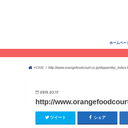
ホームペー
HOME
http://www.orangefoodcourt.co.jp/dipper/dip_index.
2015.03.17
http://www.orangefoodcourt
ツイート
シェア