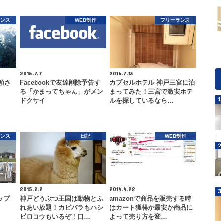
ランス
WEB制作
フリーランス
2015.7.7
2016.7.13
依頼さ
Facebookで友達削除予告す
カプセルホテル 神戸三宮に泊
る「かまってちゃん」がメン
まってみた！三宮で激安ホテ
ドクサイ
ルを探しているなら…
ランス
日記
WEB制作
2015.2.2
2014.4.22
ップ
神戸どうぶつ王国は動物とふ
amazonで商品を販売する時
れあい放題！カピバラもハシ
はカート獲得か最安か商品に
ビロコウもいるぞ！口…
よって売り方を変…