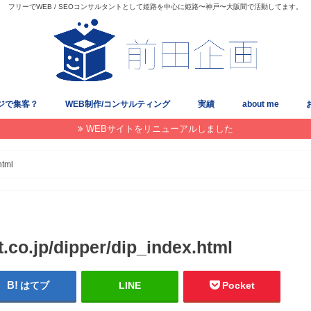
フリーでWEB / SEOコンサルタントとして姫路を中心に姫路〜神戸〜大阪間で活動してます。
ジで集客？
WEB制作/コンサルティング
実績
about me
WEBサイトをリニューアルしました
html
.co.jp/dipper/dip_index.html
はてブ
LINE
Pocket