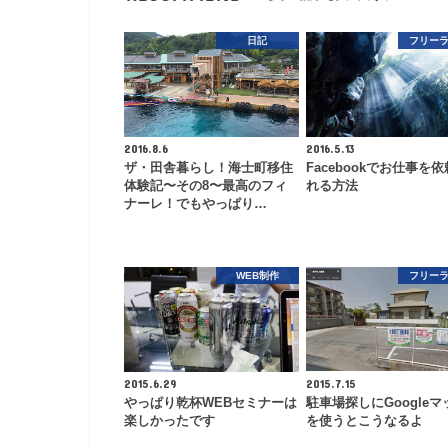
日記
フリー
2016.8.6
2016.5.13
ザ・田舎暮らし！海士町移住
Facebookでお仕事を
体験記〜その8〜最高のフィ
れる方法
ナーレ！でもやっぱり…
WEB制作
フリー
2015.6.29
2015.7.15
やっぱり乾杯WEBセミナーは
駐車場探しにGoogleマ
楽しかったです
を使うとこうなるよ