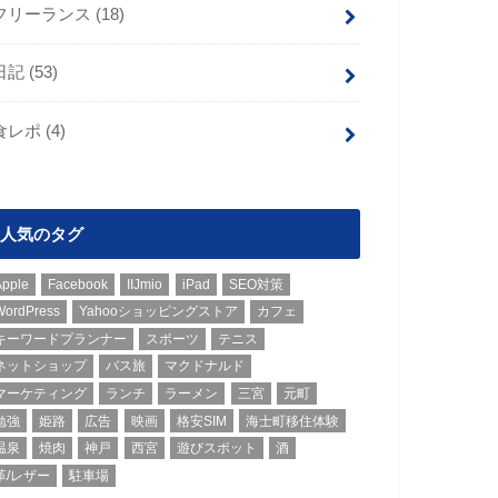
フリーランス
(18)
日記
(53)
食レポ
(4)
人気のタグ
Apple
Facebook
IIJmio
iPad
SEO対策
WordPress
Yahooショッピングストア
カフェ
キーワードプランナー
スポーツ
テニス
ネットショップ
バス旅
マクドナルド
マーケティング
ランチ
ラーメン
三宮
元町
勉強
姫路
広告
映画
格安SIM
海士町移住体験
温泉
焼肉
神戸
西宮
遊びスポット
酒
革/レザー
駐車場