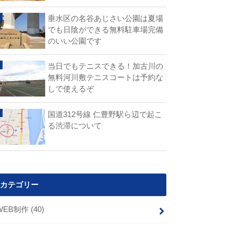
垂水区の名谷あじさい公園は夏場
でも日陰ができる無料駐車場完備
のいい公園です
当日でもテニスできる！加古川の
無料河川敷テニスコートは予約な
しで使えるぞ
国道312号線 仁豊野駅ら辺で起こ
る渋滞について
カテゴリー
WEB制作
(40)