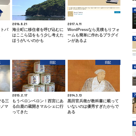
2016.8.21
2017.4.11
ントパ
海士町に移住者を呼び込むに
WordPressなら見積もりフォ
た
はここら辺をもう少し考えた
ームも簡単に作れるプラグイ
ほうがいいのかも
ンがあるよ
記
日記
日記
2015.2.17
2014.3.13
でる三
もうベロンベロン！西宮にあ
黒田官兵衛が教科書に載って
でノマ
る白鹿の蔵開きマルシェに行
いないのは優秀すぎたからで
ってきた
ある