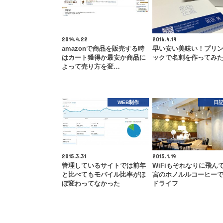
2014.4.22
2016.4.19
amazonで商品を販売する時
早い安い美味い！プリ
はカート獲得か最安か商品に
ックで名刺を作ってみ
よって売り方を変…
WEB制作
日
2015.3.31
2015.1.19
管理しているサイトでは前年
WiFiもそれなりに飛ん
と比べてもモバイル比率がほ
宮のホノルルコーヒー
ぼ変わってなかった
ドライフ