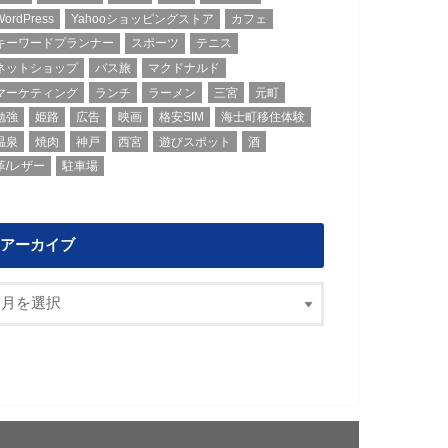
WordPress
Yahooショッピングストア
カフェ
キーワードプランナー
スポーツ
テニス
ネットショップ
バス旅
マクドナルド
マーケティング
ランチ
ラーメン
三宮
元町
勉強
姫路
広告
映画
格安SIM
海士町移住体験
温泉
焼肉
神戸
西宮
遊びスポット
酒
革/レザー
駐車場
アーカイブ