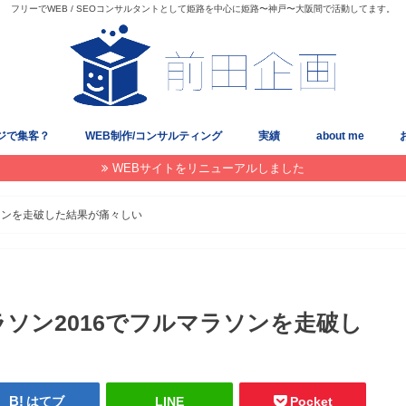
フリーでWEB / SEOコンサルタントとして姫路を中心に姫路〜神戸〜大阪間で活動してます。
ジで集客？
WEB制作/コンサルティング
実績
about me
WEBサイトをリニューアルしました
ソンを走破した結果が痛々しい
ソン2016でフルマラソンを走破し
はてブ
LINE
Pocket