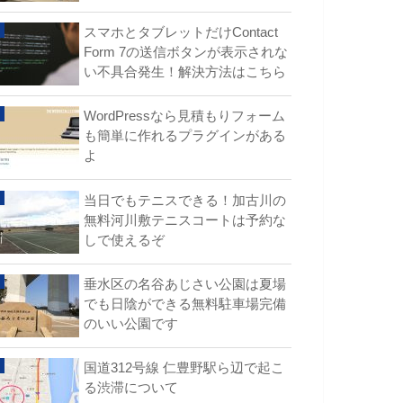
スマホとタブレットだけContact
Form 7の送信ボタンが表示されな
い不具合発生！解決方法はこちら
WordPressなら見積もりフォーム
も簡単に作れるプラグインがある
よ
当日でもテニスできる！加古川の
無料河川敷テニスコートは予約な
しで使えるぞ
垂水区の名谷あじさい公園は夏場
でも日陰ができる無料駐車場完備
のいい公園です
国道312号線 仁豊野駅ら辺で起こ
る渋滞について