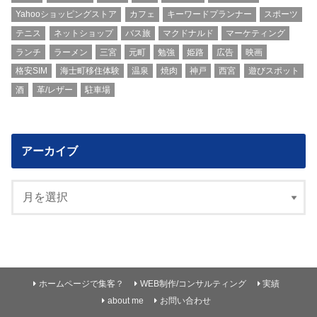
Yahooショッピングストア
カフェ
キーワードプランナー
スポーツ
テニス
ネットショップ
バス旅
マクドナルド
マーケティング
ランチ
ラーメン
三宮
元町
勉強
姫路
広告
映画
格安SIM
海士町移住体験
温泉
焼肉
神戸
西宮
遊びスポット
酒
革/レザー
駐車場
アーカイブ
ホームページで集客？
WEB制作/コンサルティング
実績
about me
お問い合わせ