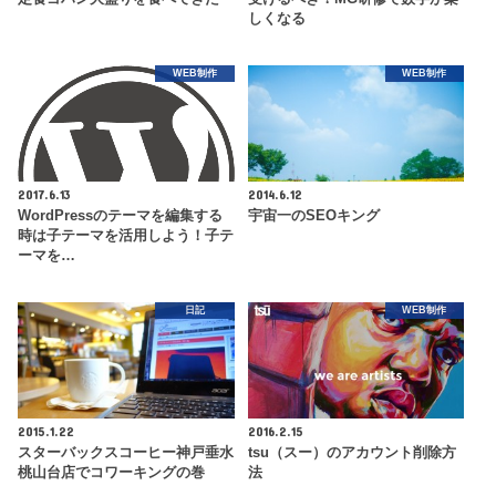
しくなる
WEB制作
WEB制作
2017.6.13
2014.6.12
WordPressのテーマを編集する
宇宙一のSEOキング
時は子テーマを活用しよう！子テ
ーマを…
日記
WEB制作
2015.1.22
2016.2.15
スターバックスコーヒー神戸垂水
tsu（スー）のアカウント削除方
桃山台店でコワーキングの巻
法