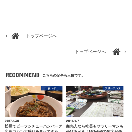
トップページへ
トップページへ
RECOMMEND
こちらの記事も人気です。
食レポ
フリーランス
2017.1.30
2016.4.7
松屋でビーフシチューハンバーグ
商売人なら社長もサラリーマンも
定食ゴハン大盛りを食べてきた
受けるべき！MG研修で数字が楽