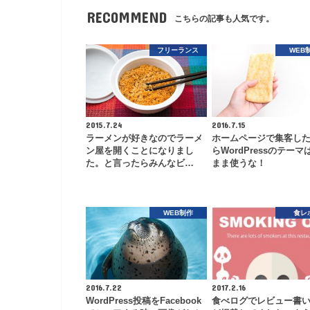
RECOMMEND
こちらの記事も人気です。
フリーランス
WEB
2015.7.24
2016.7.15
ラーメンが好きなのでラーメ
ホームページで集客し
ン屋を開くことになりまし
らWordPressのテーマ
た。と言ったらみんなビ…
まま使うな！
WEB制作
食レ
2016.7.22
2017.2.16
WordPress投稿をFacebook
食べログでレビュー書