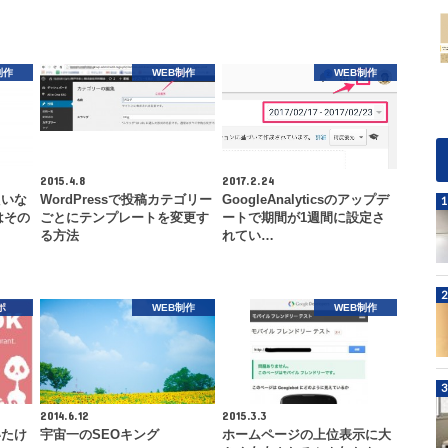
制作
WEB制作
WEB制作
2015.4.8
2017.2.24
たいな
WordPressで投稿カテゴリー
GoogleAnalyticsのアップデ
はその
ごとにテンプレートを変更す
ートで期間が1週間に設定さ
る方法
れてい…
ポ
WEB制作
WEB制作
2014.6.12
2015.3.3
いたけ
宇宙一のSEOキング
ホームページの上位表示に大