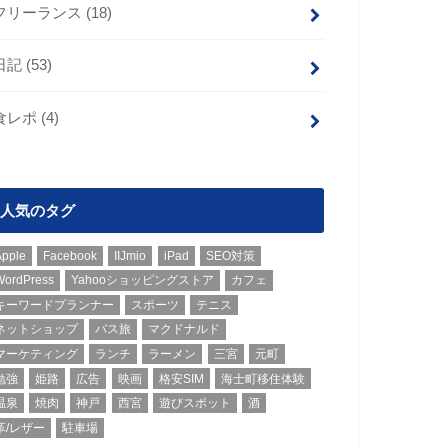
フリーランス
(18)
日記
(53)
食レポ
(4)
人気のタグ
Apple
Facebook
IIJmio
iPad
SEO対策
WordPress
Yahooショッピングストア
カフェ
キーワードプランナー
スポーツ
テニス
ネットショップ
バス旅
マクドナルド
マーケティング
ランチ
ラーメン
三宮
元町
勉強
姫路
広告
映画
格安SIM
海士町移住体験
温泉
焼肉
神戸
西宮
遊びスポット
酒
革/レザー
駐車場