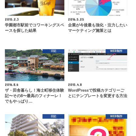
2015.2.3
2016.5.25
学園都市駅前でコワーキングスペ
企業が今後最も強化・注力したい
ースを探した結果
マーケティング施策とは
日記
WEB制作
2016.8.6
2015.4.8
ザ・田舎暮らし！海士町移住体験
WordPressで投稿カテゴリーご
記〜その8〜最高のフィナーレ！
とにテンプレートを変更する方法
でもやっぱり…
日記
WEB制作