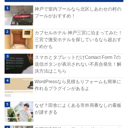
神戸で室内プールなら北区しあわせの村の
プールがおすすめ！
カプセルホテル 神戸三宮に泊まってみた！
三宮で激安ホテルを探しているなら超おす
すめかも
スマホとタブレットだけContact Form 7の
送信ボタンが表示されない不具合発生！解
決方法はこちら
WordPressなら見積もりフォームも簡単に
作れるプラグインがあるよ
なぜ？田舎によくある市外局番なしの看板
が謎すぎる