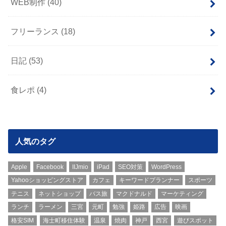
WEB制作
(40)
フリーランス
(18)
日記
(53)
食レポ
(4)
人気のタグ
Apple
Facebook
IIJmio
iPad
SEO対策
WordPress
Yahooショッピングストア
カフェ
キーワードプランナー
スポーツ
テニス
ネットショップ
バス旅
マクドナルド
マーケティング
ランチ
ラーメン
三宮
元町
勉強
姫路
広告
映画
格安SIM
海士町移住体験
温泉
焼肉
神戸
西宮
遊びスポット