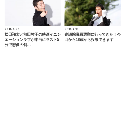
2016.6.26
2016.7.10
松田翔太と前田敦子の映画イニシ
参議院議員選挙に行ってきた！今
エーションラブが本当にラスト5
回から18歳から投票できます
分で想像の斜…