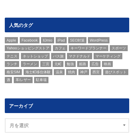
人気のタグ
Apple
Facebook
IIJmio
iPad
SEO対策
WordPress
Yahooショッピングストア
カフェ
キーワードプランナー
スポーツ
テニス
ネットショップ
バス旅
マクドナルド
マーケティング
ランチ
ラーメン
三宮
元町
勉強
姫路
広告
映画
格安SIM
海士町移住体験
温泉
焼肉
神戸
西宮
遊びスポット
酒
革/レザー
駐車場
アーカイブ