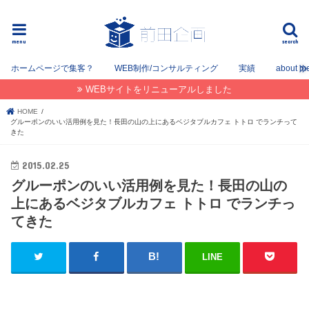
フリーでWEB / SEOコンサルタントとして姫路を中心に姫路〜神戸〜大阪間で活動してます。
menu
search
ホームページで集客？
WEB制作/コンサルティング
実績
about m
WEBサイトをリニューアルしました
HOME
グルーポンのいい活用例を見た！長田の山の上にあるベジタブルカフェ トトロ でランチって
きた
2015.02.25
グルーポンのいい活用例を見た！長田の山の
上にあるベジタブルカフェ トトロ でランチっ
てきた
LINE