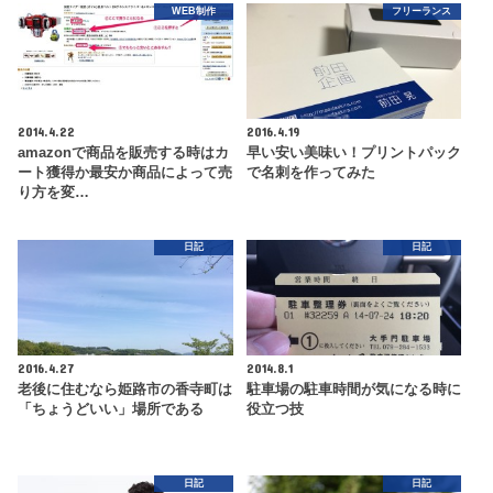
WEB制作
フリーランス
2014.4.22
2016.4.19
amazonで商品を販売する時はカ
早い安い美味い！プリントパック
ート獲得か最安か商品によって売
で名刺を作ってみた
り方を変…
日記
日記
2016.4.27
2014.8.1
老後に住むなら姫路市の香寺町は
駐車場の駐車時間が気になる時に
「ちょうどいい」場所である
役立つ技
日記
日記