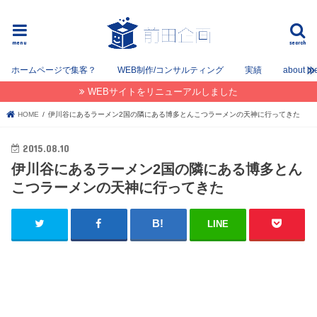
フリーでWEB / SEOコンサルタントとして姫路を中心に姫路〜神戸〜大阪間で活動してます。
menu
search
ホームページで集客？
WEB制作/コンサルティング
実績
about m
WEBサイトをリニューアルしました
HOME
伊川谷にあるラーメン2国の隣にある博多とんこつラーメンの天神に行ってきた
2015.08.10
伊川谷にあるラーメン2国の隣にある博多とん
こつラーメンの天神に行ってきた
LINE