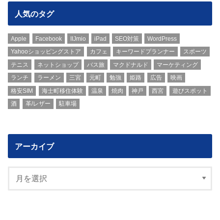
人気のタグ
Apple
Facebook
IIJmio
iPad
SEO対策
WordPress
Yahooショッピングストア
カフェ
キーワードプランナー
スポーツ
テニス
ネットショップ
バス旅
マクドナルド
マーケティング
ランチ
ラーメン
三宮
元町
勉強
姫路
広告
映画
格安SIM
海士町移住体験
温泉
焼肉
神戸
西宮
遊びスポット
酒
革/レザー
駐車場
アーカイブ