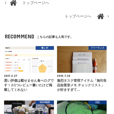
トップページへ
トップページへ
RECOMMEND
こちらの記事も人気です。
食レポ
フリーランス
2017.2.27
2015.7.30
悪い評価は載せません食べログで
激烈タスク管理アイテム「無印良
す！☆1つレビュー書いたけど掲
品短冊形メモ チェックリスト」
載してくれない
が好きすぎて…
WEB制作
日記