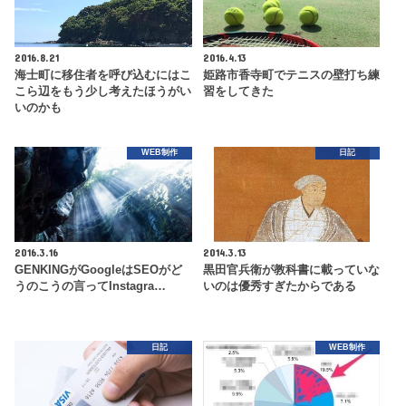
2016.8.21
2016.4.13
海士町に移住者を呼び込むにはこ
姫路市香寺町でテニスの壁打ち練
こら辺をもう少し考えたほうがい
習をしてきた
いのかも
WEB制作
日記
2016.3.16
2014.3.13
GENKINGがGoogleはSEOがど
黒田官兵衛が教科書に載っていな
うのこうの言ってInstagra…
いのは優秀すぎたからである
日記
WEB制作