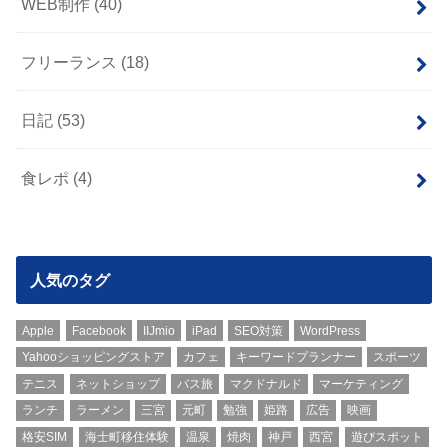
WEB制作
(40)
フリーランス
(18)
日記
(53)
食レポ
(4)
人気のタグ
Apple
Facebook
IIJmio
iPad
SEO対策
WordPress
Yahooショッピングストア
カフェ
キーワードプランナー
スポーツ
テニス
ネットショップ
バス旅
マクドナルド
マーケティング
ランチ
ラーメン
三宮
元町
勉強
姫路
広告
映画
格安SIM
海士町移住体験
温泉
焼肉
神戸
西宮
遊びスポット