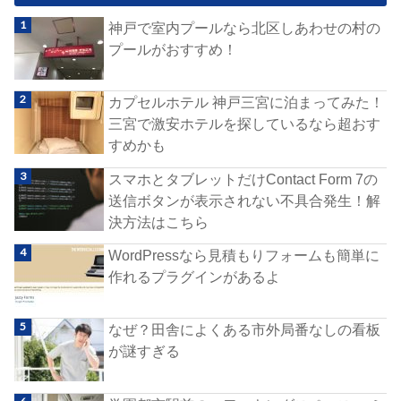
神戸で室内プールなら北区しあわせの村の
プールがおすすめ！
カプセルホテル 神戸三宮に泊まってみた！
三宮で激安ホテルを探しているなら超おす
すめかも
スマホとタブレットだけContact Form 7の
送信ボタンが表示されない不具合発生！解
決方法はこちら
WordPressなら見積もりフォームも簡単に
作れるプラグインがあるよ
なぜ？田舎によくある市外局番なしの看板
が謎すぎる