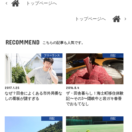
トップページへ
トップページへ
RECOMMEND
こちらの記事も人気です。
フリーランス
日記
2017.1.25
2016.8.4
なぜ？田舎によくある市外局番な
ザ・田舎暮らし！海士町移住体験
しの看板が謎すぎる
記〜その3〜隠岐牛と岩ガキ春香
でおもてなし
日記
日記