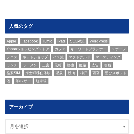
人気のタグ
Apple
Facebook
IIJmio
iPad
SEO対策
WordPress
Yahooショッピングストア
カフェ
キーワードプランナー
スポーツ
テニス
ネットショップ
バス旅
マクドナルド
マーケティング
ランチ
ラーメン
三宮
元町
勉強
姫路
広告
映画
格安SIM
海士町移住体験
温泉
焼肉
神戸
西宮
遊びスポット
酒
革/レザー
駐車場
アーカイブ