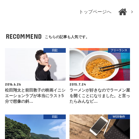
トップページへ
RECOMMEND
こちらの記事も人気です。
日記
フリーランス
2016.6.26
2015.7.24
松田翔太と前田敦子の映画イニシ
ラーメンが好きなのでラーメン屋
エーションラブが本当にラスト5
を開くことになりました。と言っ
分で想像の斜…
たらみんなビ…
日記
WEB制作