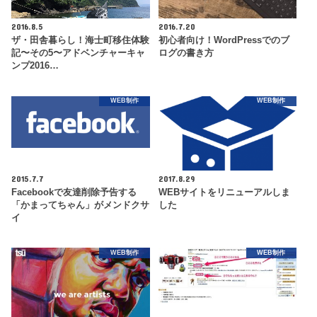
2016.8.5
2016.7.20
ザ・田舎暮らし！海士町移住体験
初心者向け！WordPressでのブ
記〜その5〜アドベンチャーキャ
ログの書き方
ンプ2016…
WEB制作
WEB制作
2015.7.7
2017.8.29
Facebookで友達削除予告する
WEBサイトをリニューアルしま
「かまってちゃん」がメンドクサ
した
イ
WEB制作
WEB制作