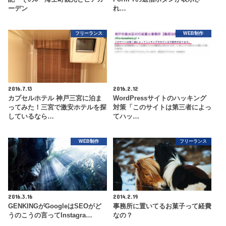
ーデン
れ…
フリーランス
WEB制作
2016.7.13
2016.2.12
カプセルホテル 神戸三宮に泊ま
WordPressサイトのハッキング
ってみた！三宮で激安ホテルを探
対策「このサイトは第三者によっ
しているなら…
てハッ…
WEB制作
フリーランス
2016.3.16
2014.2.19
GENKINGがGoogleはSEOがど
事務所に置いてるお菓子って経費
うのこうの言ってInstagra…
なの？