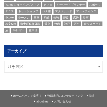
Yahooショッピングストア
カフェ
キーワードプランナー
スポーツ
テニス
ネットショップ
バス旅
マクドナルド
マーケティング
ランチ
ラーメン
三宮
元町
勉強
姫路
広告
映画
格安SIM
海士町移住体験
温泉
焼肉
神戸
西宮
遊びスポット
酒
革/レザー
駐車場
アーカイブ
ホームページで集客？
WEB制作/コンサルティング
実績
about me
お問い合わせ