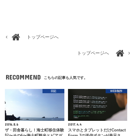
トップページへ
トップページへ
RECOMMEND
こちらの記事も人気です。
日記
WEB制作
2016.8.6
2017.4.4
ザ・田舎暮らし！海士町移住体験
スマホとタブレットだけContact
記〜その6〜海士町観光とビアガ
Form 7の送信ボタンが表示さ