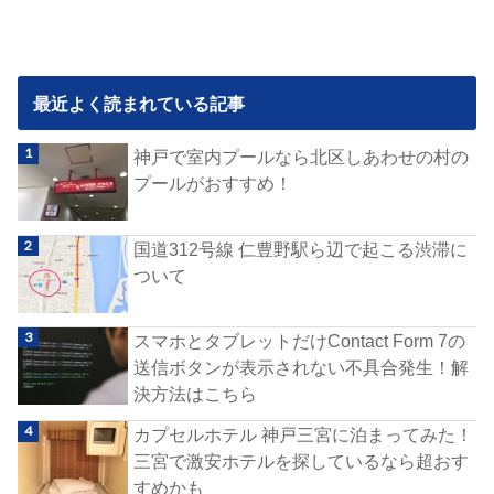
最近よく読まれている記事
神戸で室内プールなら北区しあわせの村の
プールがおすすめ！
国道312号線 仁豊野駅ら辺で起こる渋滞に
ついて
スマホとタブレットだけContact Form 7の
送信ボタンが表示されない不具合発生！解
決方法はこちら
カプセルホテル 神戸三宮に泊まってみた！
三宮で激安ホテルを探しているなら超おす
すめかも