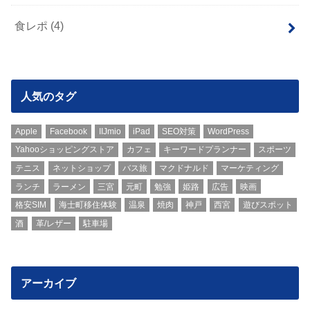
食レポ
(4)
人気のタグ
Apple
Facebook
IIJmio
iPad
SEO対策
WordPress
Yahooショッピングストア
カフェ
キーワードプランナー
スポーツ
テニス
ネットショップ
バス旅
マクドナルド
マーケティング
ランチ
ラーメン
三宮
元町
勉強
姫路
広告
映画
格安SIM
海士町移住体験
温泉
焼肉
神戸
西宮
遊びスポット
酒
革/レザー
駐車場
アーカイブ