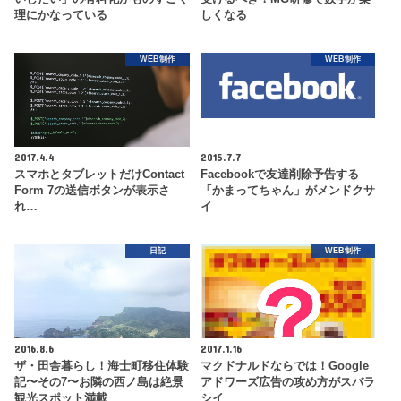
理にかなっている
しくなる
WEB制作
WEB制作
2017.4.4
2015.7.7
スマホとタブレットだけContact
Facebookで友達削除予告する
Form 7の送信ボタンが表示さ
「かまってちゃん」がメンドクサ
れ…
イ
日記
WEB制作
2016.8.6
2017.1.16
ザ・田舎暮らし！海士町移住体験
マクドナルドならでは！Google
記〜その7〜お隣の西ノ島は絶景
アドワーズ広告の攻め方がスバラ
観光スポット満載
シイ