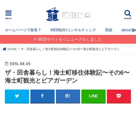
フリーでWEB / SEOコンサルタントとして姫路を中心に姫路〜神戸〜大阪間で活動してます。
menu
search
ホームページで集客？
WEB制作/コンサルティング
実績
about m
WEBサイトをリニューアルしました
HOME
ザ・田舎暮らし！海士町移住体験記〜その6〜海士町観光とビアガーデン
2016.08.05
ザ・田舎暮らし！海士町移住体験記〜その6〜
海士町観光とビアガーデン
LINE