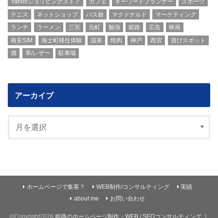
Yahooショッピングストア
カフェ
キーワードプランナー
スポーツ
テニス
ネットショップ
バス旅
マクドナルド
マーケティング
ランチ
ラーメン
三宮
元町
勉強
姫路
広告
映画
格安SIM
海士町移住体験
温泉
焼肉
神戸
西宮
遊びスポット
酒
革/レザー
駐車場
アーカイブ
ホームページで集客？
WEB制作/コンサルティング
実績
about me
お問い合わせ
©Copyright2026
姫路のホームページ制作・WEB / SEOコンサルティング ｜