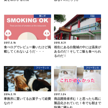
食レポ
日記
2017.2.16
2015.8.31
食べログでレビュー書いたけど掲
相生にある白龍城の中には温泉が
載してくれないようだ・・・
あるのだ！そしてご飯も食べられ
るのだ！
フリーランス
フリーランス
2014.2.19
2017.1.24
事務所に置いてるお菓子って経費
商品開発者求む！と思ったら既に
なの？
製品化されていた！冬でも朝まで
快適に寝られ…