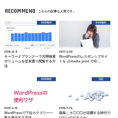
RECOMMEND
こちらの記事も人気です。
WEB制作
WEB制作
2016.12.8
2017.6.28
キーワードプランナーで月間検索
WordPressのレスポンシブサイ
ボリュームを従来通り閲覧する方
トを @media print で印…
法
WEB制作
日記
2015.4.10
2016.9.26
WordPressで下位カテゴリー一
孤島こそ◯◯◯が活躍する時代で
覧を表示する方法
はないのだろうか