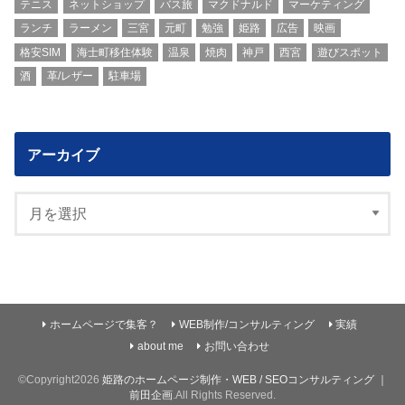
テニス
ネットショップ
バス旅
マクドナルド
マーケティング
ランチ
ラーメン
三宮
元町
勉強
姫路
広告
映画
格安SIM
海士町移住体験
温泉
焼肉
神戸
西宮
遊びスポット
酒
革/レザー
駐車場
アーカイブ
ホームページで集客？
WEB制作/コンサルティング
実績
about me
お問い合わせ
©Copyright2026
姫路のホームページ制作・WEB / SEOコンサルティング ｜
前田企画
.All Rights Reserved.