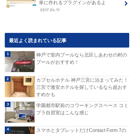
単に作れるプラグインがあるよ
2017.04.11
最近よく読まれている記事
神戸で室内プールなら北区しあわせの村の
プールがおすすめ！
カプセルホテル 神戸三宮に泊まってみた！
三宮で激安ホテルを探しているなら超おす
すめかも
学園都市駅前のコワーキングスペース コミ
プラ自習室はこんな感じ
スマホとタブレットだけContact Form 7の