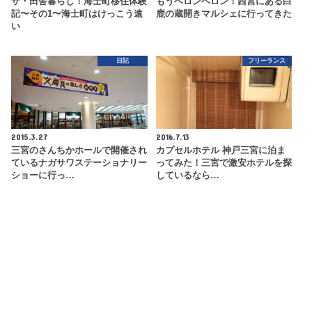
ザ・田舎暮らし！海士町移住体験
もうベロンベロン！西宮にある白
記〜その1〜海士町はけっこう遠
鹿の蔵開きマルシェに行ってきた
い
日記
フリーランス
2015.3.27
2016.7.13
三宮のさんちかホールで開催され
カプセルホテル 神戸三宮に泊ま
ているナガサワステーショナリー
ってみた！三宮で激安ホテルを探
ショーに行っ…
しているなら…