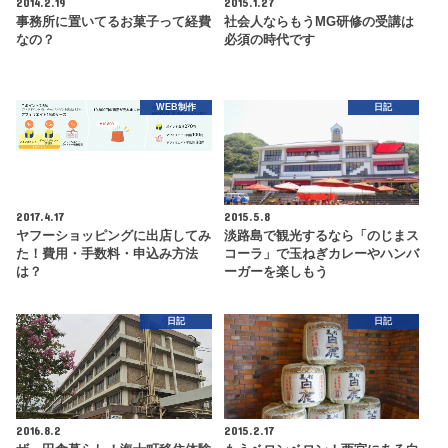
2014.2.19
2015.1.27
事務所に置いてるお菓子って経費
社会人ならもうMG研修の受講は
なの？
必須の時代です
WEB制作
日記
2017.4.17
2015.5.8
ヤフーショッピングに出店してみ
淡路島で観光するなら「のじまス
た！費用・手数料・申込み方法
コーラ」で玉ねぎカレーやハンバ
は？
ーガーを楽しもう
日記
日記
2016.8.2
2015.2.17