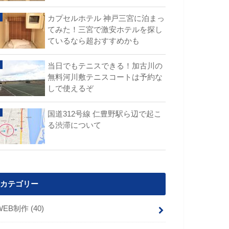
カプセルホテル 神戸三宮に泊まっ
てみた！三宮で激安ホテルを探し
ているなら超おすすめかも
当日でもテニスできる！加古川の
無料河川敷テニスコートは予約な
しで使えるぞ
国道312号線 仁豊野駅ら辺で起こ
る渋滞について
カテゴリー
WEB制作
(40)