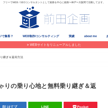
フリーでWEB / SEOコンサルタントとして姫路を中心に姫路〜神戸〜大阪間で活動してます。
ジで集客？
WEB制作/コンサルティング
実績
about me
WEBサイトをリニューアルしました
乗り継ぎ＆返却方法
ちゃりの乗り心地と無料乗り継ぎ＆返
はてブ
LINE
Pocket