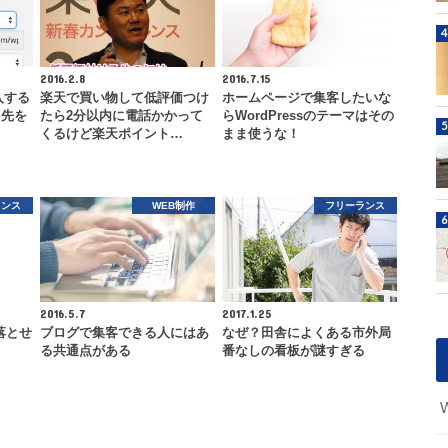
2016.2.8
2016.7.15
入する
楽天で買い物して低評価つけ
ホームページで集客したいな
ク先を
たら2分以内に電話かかって
らWordPressのテーマはその
くるけど楽天ポイント…
まま使うな！
ランス
WEB制作
フリーランス
2016.5.7
2017.1.25
落とせ
ブログで集客できる人にはあ
なぜ？田舎によくある市外局
る共通点がある
番なしの看板が謎すぎる