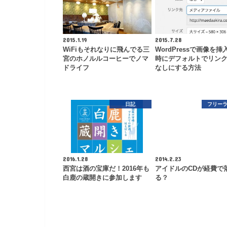
2015.1.19
2015.7.28
WiFiもそれなりに飛んでる三
WordPressで画像を挿
宮のホノルルコーヒーでノマ
時にデフォルトでリン
ドライフ
なしにする方法
日記
フリー
2016.1.28
2014.2.23
西宮は酒の宝庫だ！2016年も
アイドルのCDが経費で
白鹿の蔵開きに参加します
る？