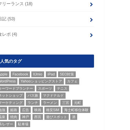
フリーランス
(18)
日記
(53)
食レポ
(4)
人気のタグ
Apple
Facebook
IIJmio
iPad
SEO対策
WordPress
Yahooショッピングストア
カフェ
キーワードプランナー
スポーツ
テニス
ネットショップ
バス旅
マクドナルド
マーケティング
ランチ
ラーメン
三宮
元町
勉強
姫路
広告
映画
格安SIM
海士町移住体験
温泉
焼肉
神戸
西宮
遊びスポット
酒
革/レザー
駐車場