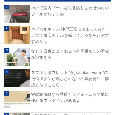
神戸で室内プールなら北区しあわせの村の
プールがおすすめ！
カプセルホテル 神戸三宮に泊まってみた！
三宮で激安ホテルを探しているなら超おす
すめかも
なぜ？田舎によくある市外局番なしの看板
が謎すぎる
スマホとタブレットだけContact Form 7の
送信ボタンが表示されない不具合発生！解
決方法はこちら
WordPressなら見積もりフォームも簡単に
作れるプラグインがあるよ