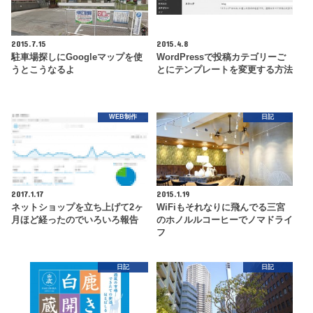
2015.7.15
2015.4.8
駐車場探しにGoogleマップを使
WordPressで投稿カテゴリーご
うとこうなるよ
とにテンプレートを変更する方法
WEB制作
日記
2017.1.17
2015.1.19
ネットショップを立ち上げて2ヶ
WiFiもそれなりに飛んでる三宮
月ほど経ったのでいろいろ報告
のホノルルコーヒーでノマドライ
フ
日記
日記