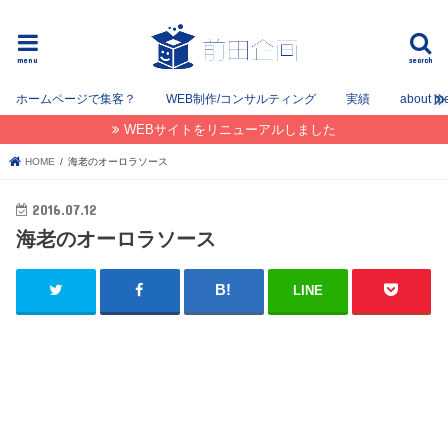
フリーでWEB / SEOコンサルタントとして姫路を中心に姫路〜神戸〜大阪間で活動してます。
menu
search
ホームページで集客？
WEB制作/コンサルティング
実績
about m
WEBサイトをリニューアルしました
HOME
海老のオーロラソース
2016.07.12
海老のオーロラソース
LINE