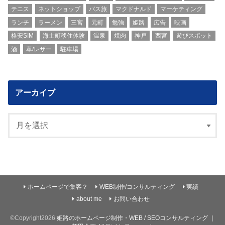
テニス
ネットショップ
バス旅
マクドナルド
マーケティング
ランチ
ラーメン
三宮
元町
勉強
姫路
広告
映画
格安SIM
海士町移住体験
温泉
焼肉
神戸
西宮
遊びスポット
酒
革/レザー
駐車場
アーカイブ
ホームページで集客？
WEB制作/コンサルティング
実績
about me
お問い合わせ
©Copyright2026
姫路のホームページ制作・WEB / SEOコンサルティング ｜