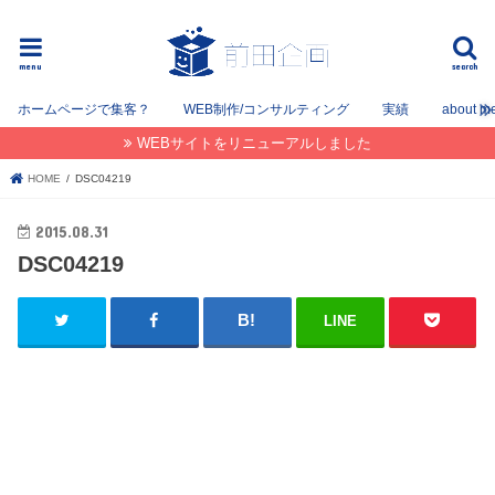
フリーでWEB / SEOコンサルタントとして姫路を中心に姫路〜神戸〜大阪間で活動してます。
menu
search
ホームページで集客？
WEB制作/コンサルティング
実績
about m
WEBサイトをリニューアルしました
HOME
DSC04219
2015.08.31
DSC04219
LINE