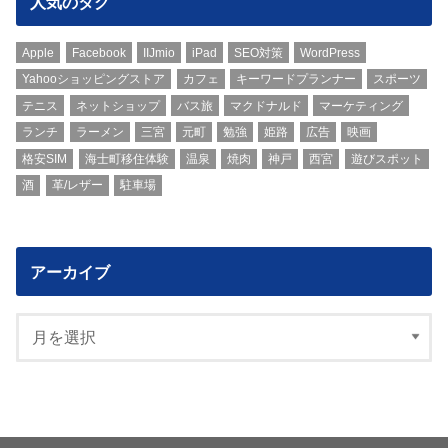
人気のタグ
Apple
Facebook
IIJmio
iPad
SEO対策
WordPress
Yahooショッピングストア
カフェ
キーワードプランナー
スポーツ
テニス
ネットショップ
バス旅
マクドナルド
マーケティング
ランチ
ラーメン
三宮
元町
勉強
姫路
広告
映画
格安SIM
海士町移住体験
温泉
焼肉
神戸
西宮
遊びスポット
酒
革/レザー
駐車場
アーカイブ