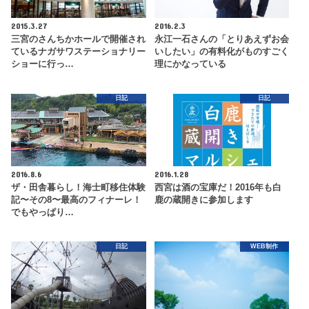
2015.3.27
2016.2.3
三宮のさんちかホールで開催され
永江一石さんの「とりあえずお会
ているナガサワステーショナリー
いしたい」の有料化がものすごく
ショーに行っ…
理にかなっている
日記
日記
2016.8.6
2016.1.28
ザ・田舎暮らし！海士町移住体験
西宮は酒の宝庫だ！2016年も白
記〜その8〜最高のフィナーレ！
鹿の蔵開きに参加します
でもやっぱり…
日記
WEB制作