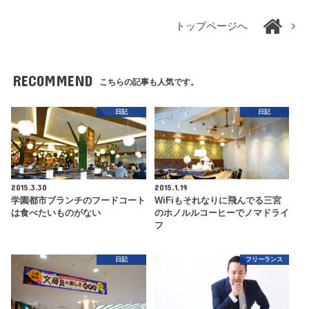
トップページへ
RECOMMEND
こちらの記事も人気です。
日記
日記
2015.3.30
2015.1.19
学園都市ブランチのフードコート
WiFiもそれなりに飛んでる三宮
は食べたいものがない
のホノルルコーヒーでノマドライ
フ
日記
フリーランス